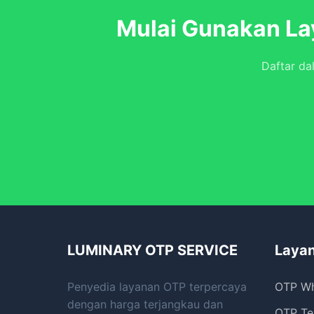
Mulai Gunakan L
Daftar da
LUMINARY OTP SERVICE
Laya
Penyedia layanan OTP terpercaya
OTP W
dengan harga terjangkau dan
OTP Te