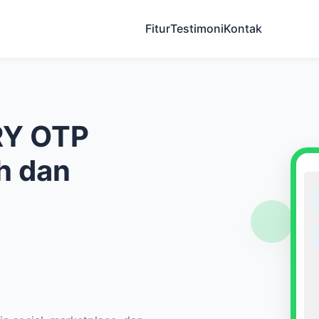
Fitur
Testimoni
Kontak
RY OTP
h dan