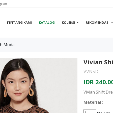
agram
TENTANG KAMI
KATALOG
KOLEKSI
REKOMENDASI
rah Muda
Vivian Sh
VVNSD
IDR 240.0
Vivian Shift D
Material :