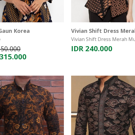
 Gaun Korea
e
Vivian Shift Dress Merah M
IDR 240.000
350.000
 315.000
30%